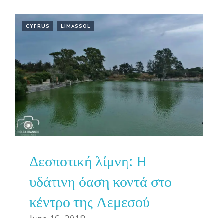
CYPRUS
LIMASSOL
Δεσποτική λίμνη: Η
υδάτινη όαση κοντά στο
κέντρο της Λεμεσού