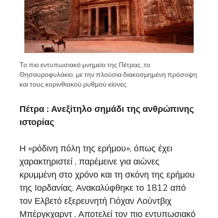
Το πιο εντυπωσιακό μνημείο της Πέτρας ,το
Θησαυροφυλάκιο, με την πλούσια διακοσμημένη πρόσοψη
και τους κορινθιακού ρυθμού κίονες.
Πέτρα : Ανεξίτηλο σημάδι της ανθρώπινης
ιστορίας
Η «ρόδινη πόλη της ερήμου», όπως έχει
χαρακτηριστεί , παρέμεινε για αιώνες
κρυμμένη στο χρόνο και τη σκόνη της ερήμου
της Ιορδανίας. Ανακαλύφθηκε το 1812 από
τον Ελβετό εξερευνητή Γιόχαν Λούντβιχ
Μπέργκχαρντ . Αποτελεί τον πιο εντυπωσιακό