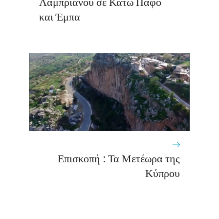
Λαμπριανού σε Κάτω Πάφο
και Έμπα
Επισκοπή : Τα Μετέωρα της
Κύπρου