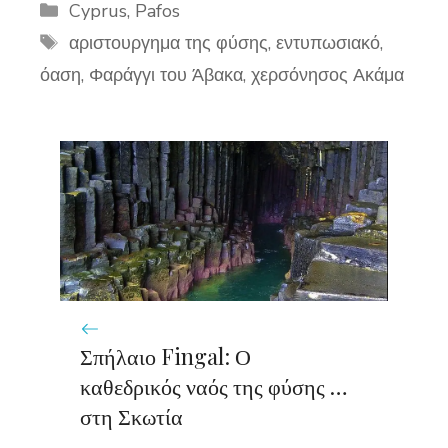
Categories
Cyprus
,
Pafos
Tags
αριστουργημα της φύσης
,
εντυπωσιακό
,
όαση
,
Φαράγγι του Άβακα
,
χερσόνησος Ακάμα
Σπήλαιο Fingal: Ο
καθεδρικός ναός της φύσης …
στη Σκωτία