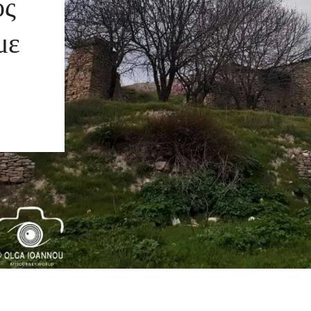
ος
με