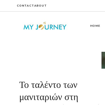
Skip
CONTACT
ABOUT
to
content
HOME
Το ταλέντο των
μανιταριών στη