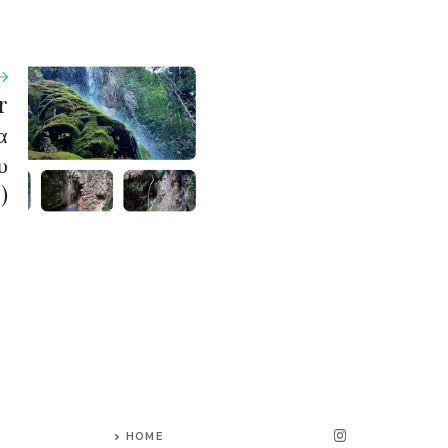
r
α
υ
)
HOME