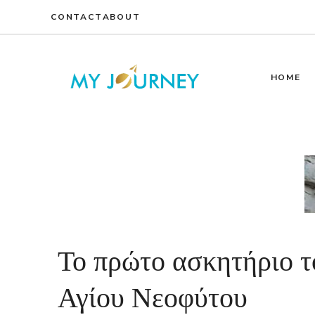
Skip
CONTACT
ABOUT
to
content
HOME
Το πρώτο ασκητήριο τ
Αγίου Νεοφύτου