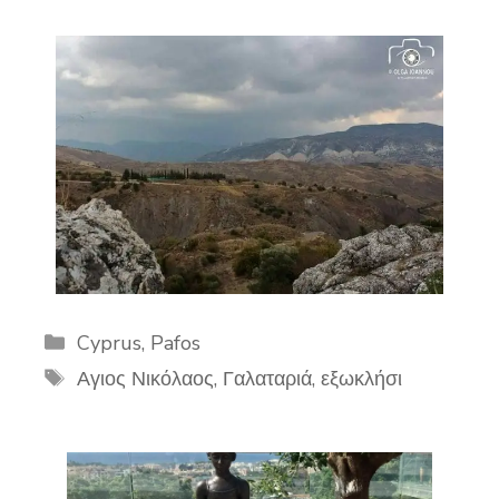
Categories
Cyprus
,
Pafos
Tags
Αγιος Νικόλαος
,
Γαλαταριά
,
εξωκλήσι