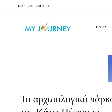
Skip
CONTACT
ABOUT
to
content
HOME
Το αρχαιολογικό πάρκ
της Κάτω Πάφου σε