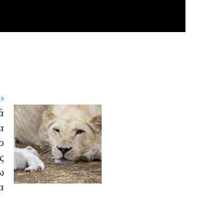
ά
α
ο
ς
ω
α