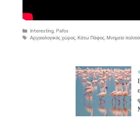
Categories
Interesting
,
Pafos
Tags
Αρχαιολογικός χώρος
,
Κάτω Πάφος
,
Μνημείο πολιτι