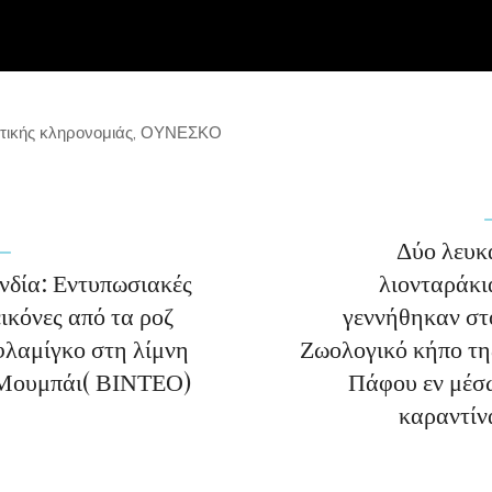
στικής κληρονομιάς
,
ΟΥΝΕΣΚΟ
Δύο λευκ
Ινδία: Εντυπωσιακές
λιονταράκι
εικόνες από τα ροζ
γεννήθηκαν στ
φλαμίγκο στη λίμνη
Ζωολογικό κήπο τη
Μουμπάι( ΒΙΝΤΕΟ)
Πάφου εν μέσ
καραντίν