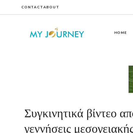
Skip
CONTACT
ABOUT
to
content
HOME
Συγκινητικά βίντεο απ
γεννήσεις μεσογειακή