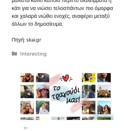
μάλιστα κάνει κάποιο περιττό διαλείμματα ή
κάτι για να νιώσει τελοσπάντων πιο όμορφα
και χαλαρά νιώθει ενοχές, αναφέρει μεταξύ
άλλων το δημοσίευμα.
Πηγή: skai.gr
Categories
Interesting