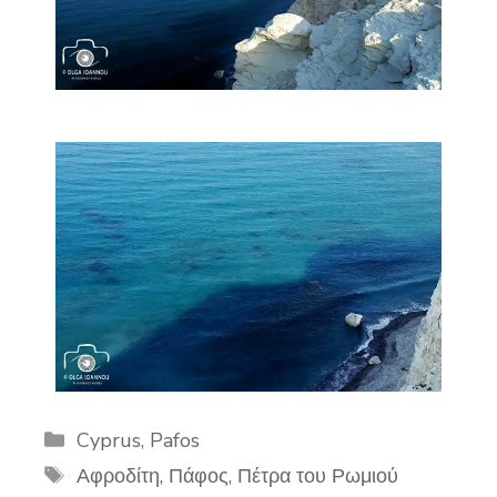
Categories
Cyprus
,
Pafos
Tags
Αφροδίτη
,
Πάφος
,
Πέτρα του Ρωμιού