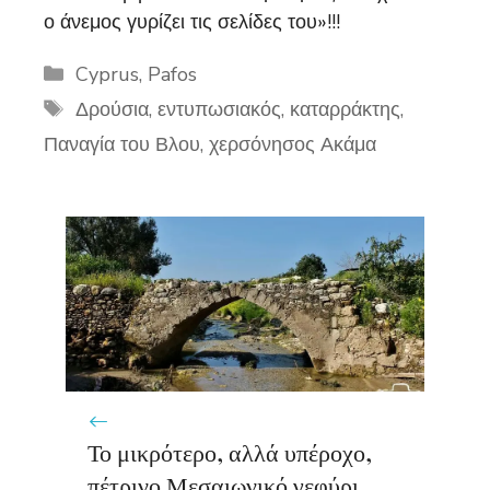
ο άνεμος γυρίζει τις σελίδες του»!!!
Categories
Cyprus
,
Pafos
Tags
Δρούσια
,
εντυπωσιακός
,
καταρράκτης
,
Παναγία του Βλου
,
χερσόνησος Ακάμα
Το μικρότερο, αλλά υπέροχο,
πέτρινο Μεσαιωνικό γεφύρι