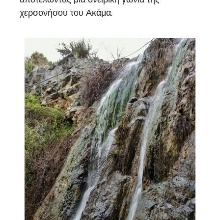
χερσονήσου του Ακάμα.