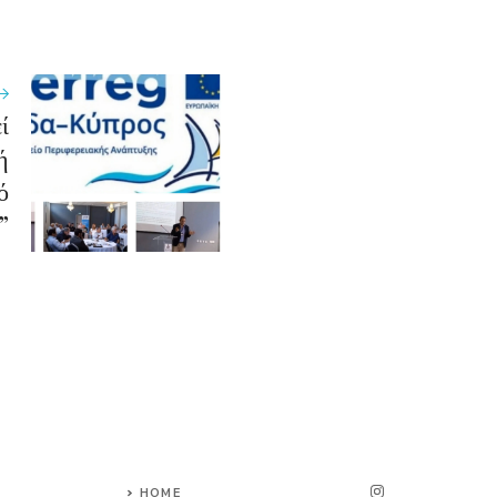
ί
ή
ό
”
HOME