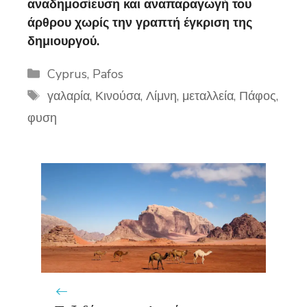
αναδημοσίευση και αναπαραγωγή του
άρθρου χωρίς την γραπτή έγκριση της
δημιουργού.
Categories
Cyprus
,
Pafos
Tags
γαλαρία
,
Κινούσα
,
Λίμνη
,
μεταλλεία
,
Πάφος
,
φυση