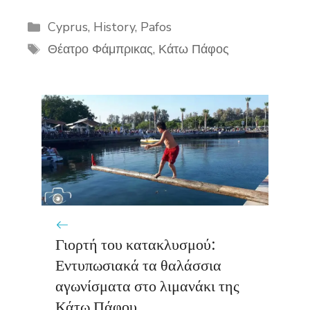
Categories
Cyprus
,
History
,
Pafos
Tags
Θέατρο Φάμπρικας
,
Κάτω Πάφος
Γιορτή του κατακλυσμού:
Εντυπωσιακά τα θαλάσσια
αγωνίσματα στο λιμανάκι της
Κάτω Πάφου