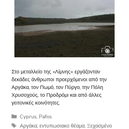
Στο μεταλλείο της «Λίμνης» εργάζονταν
δεκάδες άνθρωποι προερχόμενοι από την
Αργάκα, τον Πωμό, τον Πύργο, την Πόλη
Χρυσοχούς, το Προδρόμι και από άλλες
γειτονικές κοινότητες.
Categories
Cyprus
,
Pafos
Tags
Αργάκα
,
εντυπωσιακο θέαμα
,
Ξεχασμένο