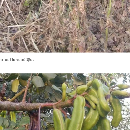
στας Παπασάββας