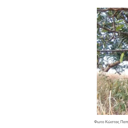
Φωτο Κώστας Πα