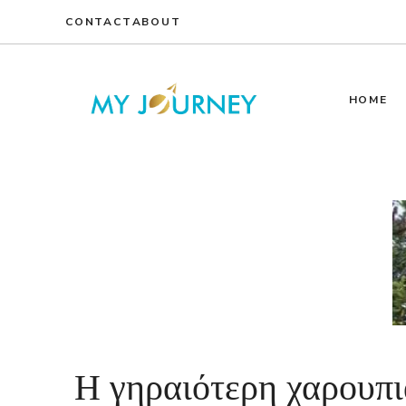
Skip
CONTACT
ABOUT
to
content
HOME
Η γηραιότερη χαρουπι