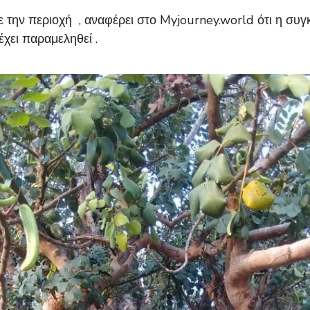
ην περιοχή , αναφέρει στο Myjourney.world ότι η συγκε
χει παραμεληθεί .