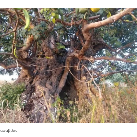
πασάββας