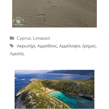
Categories
Cyprus
,
Limassol
Tags
Ακρωτήρι
,
Αμμοθίνες
,
Αμμόλοφοι
,
έρημος
,
Λμεσός