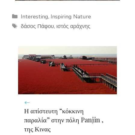
Categories
Interesting
,
Inspiring Nature
Tags
δάσος Πάφου
,
ιστός αράχνης
Η απίστευτη “κόκκινη
παραλία” στην πόλη Panjin ,
της Κινας